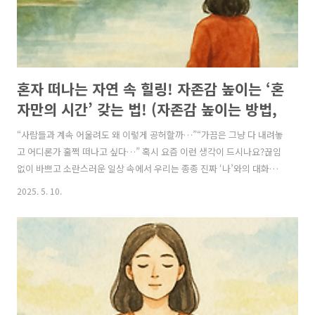
혼자 떠나는 자연 속 힐링! 자존감 높이는 ‘혼
자만의 시간’ 갖는 법! (자존감 높이는 방법,
자존감 수업, 자존감 향상, 자존감 회복)
“사람들과 계속 어울려도 왜 이렇게 공허할까…”“가끔은 그냥 다 내려놓
고 어디론가 훌쩍 떠나고 싶다…” 혹시 요즘 이런 생각이 드시나요?끊임
없이 바쁘고 소란스러운 일상 속에서 우리는 종종 진짜 ‘나’와의 대화를
잊고 살아갑니다.타인의 기대에 맞추느라 지친 마음,남과 끊임없이 비교
2025. 5. 10.
하느라 낮아진 자존감…이 모든 것을 회복할 수 있는 최고의 방법은 바
로,‘자연 속에서 혼자만의 시간’을 갖는 것입니다.🎯 왜 자연 속에서 혼자
만의 시간을 가져야 자존감이 높아질까요?자연은 우리에게 있는 그대로
도 충분하다는 사실을 일깨워 줍니다.바람, 나무, 물소리 속에 있으면,더
이상 비교도, 경쟁도 필요하지 않고,**“나는 이 순간, 이대로 충분히 가
치 있는 사람이다”**라는 깊은 평안을 느끼게 되죠.일본의 ‘신린요쿠(森
林浴,..