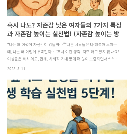
혹시 나도? 자존감 낮은 여자들의 7가지 특징
과 자존감 높이는 실천법! (자존감 높이는 방
법, 자존감 수업, 자존감 향상, 자존감 회복)
“나는 왜 이렇게 자신감이 없을까…”“다른 사람들은 다 행복해 보이는
데, 나는 왜 이렇게 부족할까…”혹시 이런 생각, 자주 하고 있지 않나요?
여성들은 특히 외모, 관계, 사회적 기대 등에 더 많이 노출되면서스스로
를 낮게 평가하고 자존감을 잃기 쉬운 환경에 놓여 있습니다.하지만 중요
2025. 5. 11.
한 사실은,자존감은 타고나는 것이 아니라 매일의 습관과 생각으로 충분
히 회복하고 높일 수 있다는 것!오늘은 자존감이 낮은 여성들이 자주 보
이는 특징과,지금 바로 실천할 수 있는 자존감 회복 방법까지 알려드릴게
요. 📚 자존감 낮은 여성들의 7가지 특징✅ 1. 거울을 볼 때 부정적인 말
부터 한다“나는 왜 이렇게 못생겼지…”“살 좀 빼야 하는데…”👉 외모에
대한 불만이 많고, 있는 그대로의 자신을 받아들이지 못합니다. ✅ 2. 사..