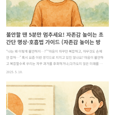
불안할 땐 5분만 멈추세요! 자존감 높이는 초
간단 명상·호흡법 가이드 (자존감 높이는 방
법, 자존감 수업, 자존감 향상, 자존감 회복)
“나는 왜 이렇게 불안하지…?”“마음이 자꾸만 복잡하고, 아무것도 손에
안 잡혀…” 혹시 요즘 이런 생각으로 지치고 있진 않나요? 마음이 불안하
고 복잡할수록 우리는 자꾸 과거를 후회하거나,다가오지 않은 미래를 걱
정하며 현재의 나를 부정하게 됩니다.이런 생각이 반복되면 자존감은 자
2025. 5. 10.
연스럽게 낮아질 수밖에 없죠.하지만 다행히도,이런 불안과 부정적인 생
각을 내려놓고 ‘지금 이 순간’에 집중하는 가장 확실한 방법이 있습니다.
바로 명상과 호흡법입니다. 🎯 왜 명상과 호흡법이 자존감을 높일까요?
명상과 호흡은 뇌의 스트레스 반응을 낮추고,마음속 과도한 자기 비판을
잠재우는 데 큰 효과가 있습니다.깊은 호흡과 명상을 통해,“나는 지금 이
순간에 충분히 가치 있는 사람이다”라는 존재 자체의 가치를 인식할 수
있게 되죠...