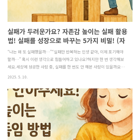
실패가 두려운가요? 자존감 높이는 실패 활용
법! 실패를 성장으로 바꾸는 5가지 비밀! (자
존감 높이는 방법, 자존감 수업, 자존감 향상,
“나는 왜 또 실패했을까…”“실패만 반복하는 인생 같아, 이제 포기해야
자존감 회복)
할까…” 혹시 이런 생각으로 힘들어하고 있나요?하지만 한 번 생각해보
세요.세상에 성공한 사람 중, 실패를 한 번도 안 해본 사람이 있을까요?
진짜 자존감 높은 사람들은 실패가 없어서 당당한 것이 아니라,실패를 성
2025. 5. 10.
장의 발판으로 삼는 법을 알기 때문에 계속 도전할 수 있었던 것입니다.
🎯 왜 실패를 성장의 발판으로 바라보면 자존감이 높아질까요?실패를 부
정적으로만 바라보면,“나는 못하는 사람”이라는 자기 부정에 빠지게 됩
니다.반대로, 실패에서 배울 점을 찾고 이를 성장의 자양분으로 삼으
면,**“나는 실패해도 다시 일어날 수 있는 강한 사람이다”**라는 자신감
이 생깁니다.심리학자 캐롤 드웩(Carol Dweck)의 ‘성장 마인드셋’ 연구
에..