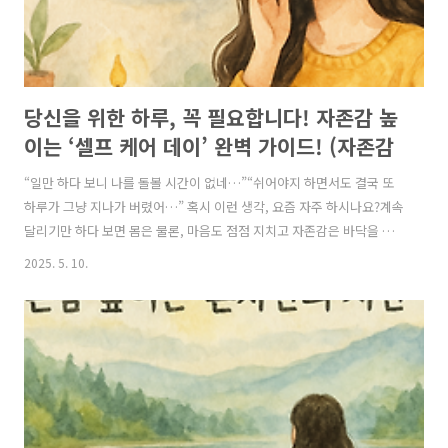
당신을 위한 하루, 꼭 필요합니다! 자존감 높
이는 ‘셀프 케어 데이’ 완벽 가이드! (자존감
높이는 방법, 자존감 수업, 자존감 향상, 자존
“일만 하다 보니 나를 돌볼 시간이 없네…”“쉬어야지 하면서도 결국 또
감 회복)
하루가 그냥 지나가 버렸어…” 혹시 이런 생각, 요즘 자주 하시나요?계속
달리기만 하다 보면 몸은 물론, 마음도 점점 지치고 자존감은 바닥을 치
게 됩니다.바로 이런 순간, 필요한 게 바로**‘나를 위한 휴식 데이(Self-
2025. 5. 10.
care Day)’**입니다. 셀프 케어 데이는 단순한 휴식이 아니라,**“나는
나를 소중하게 여기는 사람이다”**라는 강력한 자존감 회복 선언이에요.
🎯 왜 ‘나를 위한 휴식 데이’가 자존감을 높일까요?스스로에게 휴식을 선
물하는 것은내가 가치 있고, 돌볼 만한 사람임을 인정하는 가장 강력한
행동입니다.계속해서 타인을 위한 삶을 살다 보면,“나는 늘 뒷전으로 밀
려도 괜찮은 사람”이라는 부정적인 인식이 쌓이게 되죠...