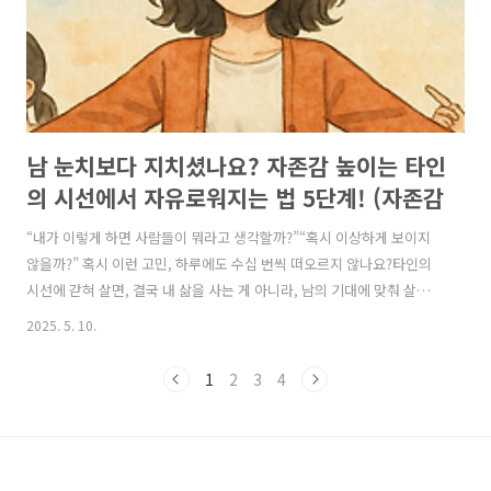
스쿨 ..
남 눈치보다 지치셨나요? 자존감 높이는 타인
의 시선에서 자유로워지는 법 5단계! (자존감
높이는 방법, 자존감 수업, 자존감 향상, 자존
“내가 이렇게 하면 사람들이 뭐라고 생각할까?”“혹시 이상하게 보이지
감 회복)
않을까?” 혹시 이런 고민, 하루에도 수십 번씩 떠오르지 않나요?타인의
시선에 갇혀 살면, 결국 내 삶을 사는 게 아니라, 남의 기대에 맞춰 살아가
게 됩니다.그러다 보면, 어느새 내 감정과 욕구는 뒷전이 되고, 자존감은
2025. 5. 10.
점점 낮아지죠.하지만 기억하세요.진짜 자존감은 ‘남들이 나를 어떻게
보느냐’가 아니라,‘내가 나를 어떻게 바라보느냐’에서 시작됩니다. 🎯 왜
1
2
3
4
타인의 시선에서 자유로워져야 자존감이 높아질까요?타인의 기준에 맞
추는 삶은 늘 부족함과 불안함 속에서 자신을 검열하게 만듭니다.반대로,
남의 시선에서 벗어나 나답게 살면,**“나는 내 인생의 주인공이다”**라
는 자기 확신이 강해지고, 자존감이 자연스럽게 높아집니다.미국 콜롬비