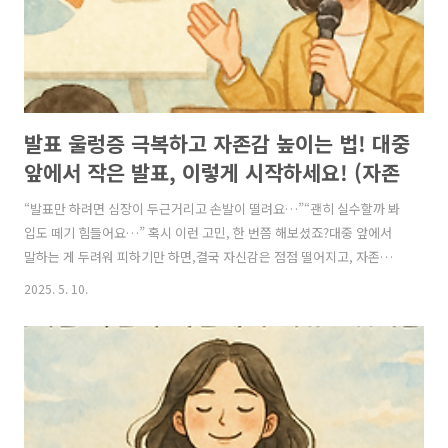
발표 울렁증 극복하고 자존감 높이는 법! 대중
앞에서 작은 발표, 이렇게 시작하세요! (자존
감 높이는 방법, 자존감 수업, 자존감 향상, 자
“발표만 하려면 심장이 두근거리고 손발이 떨려요…”“괜히 실수할까 봐
존감 회복)
입도 떼기 힘들어요…” 혹시 이런 고민, 한 번쯤 해보셨죠?대중 앞에서
말하는 게 두려워 피하기만 하면,결국 자신감은 점점 떨어지고, 자존감도
함께 낮아질 수밖에 없습니다. 하지만 작은 발표라도 스스로 도전하고,그
2025. 5. 10.
걸 해냈을 때 느끼는 성취감은 상상 이상으로 큽니다. “나는 이런 것도 할
수 있구나!”이 깨달음이 바로, 자존감을 높이는 강력한 경험이 됩니다.
🎯 왜 대중 앞에서 발표하는 것이 자존감을 높일까요?발표는 단순히 말
하는 행위가 아니라,“내 생각과 의견도 충분히 가치 있다”는 걸 세상에
표현하는 과정입니다.처음엔 두렵지만, 작은 성공 경험이 쌓이면“나는
도전하는 사람”이라는 긍정적인 자기 인식이 생깁니다.하버드 비즈니스