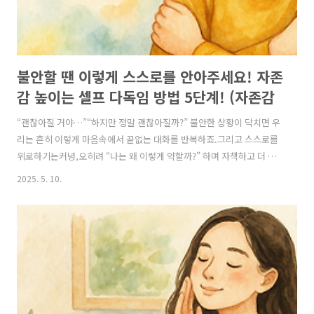
불안할 땐 이렇게 스스로를 안아주세요! 자존
감 높이는 셀프 다독임 방법 5단계! (자존감
높이는 방법, 자존감 수업, 자존감 향상, 자존
“괜찮아질 거야…”“하지만 정말 괜찮아질까?” 불안한 상황이 닥치면 우
감 회복)
리는 흔히 이렇게 마음속에서 끝없는 대화를 반복하죠.그리고 스스로를
위로하기는커녕,오히려 “나는 왜 이렇게 약할까?” 하며 자책하고 더 깊
은 불안에 빠지기도 합니다. 하지만 기억하세요.자존감이 높은 사람들은
2025. 5. 10.
불안하지 않아서가 아니라,불안할 때 스스로를 다독이는 방법을 잘 알기
때문에 더 빠르게 회복하는 것입니다. 🎯 왜 스스로를 다독이는 방법을
배워야 자존감이 높아질까요?불안을 잘 다루는 사람은 내 감정과 상황을
있는 그대로 받아들이고,스스로를 안전한 곳으로 이끌어줄 수 있는 사람
입니다.자신에게 따뜻한 말을 건네고, 불안한 마음을 조급하게 밀어내지
않으면,오히려 **“나는 어떤 상황에서도 나를 지킬 수 있는 사람이다”**
라는 강한 자..