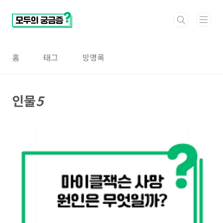
본문 바로가기
홈
태그
방명록
인물
5