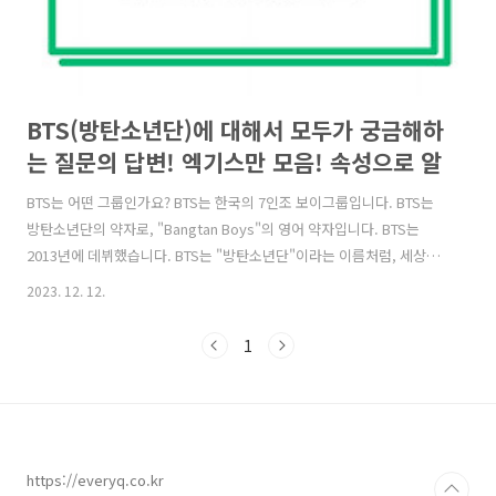
BTS(방탄소년단)에 대해서 모두가 궁금해하
는 질문의 답변! 엑기스만 모음! 속성으로 알
아보기!
BTS는 어떤 그룹인가요? BTS는 한국의 7인조 보이그룹입니다. BTS는
방탄소년단의 약자로, "Bangtan Boys"의 영어 약자입니다. BTS는
2013년에 데뷔했습니다. BTS는 "방탄소년단"이라는 이름처럼, 세상의
모든 편견과 억압에 맞서 싸우겠다는 의지를 담고 있습니다. BTS의 멤버
2023. 12. 12.
는 누구인가요? BTS의 멤버는 RM, 진, 슈가, 제이홉, 지민, 뷔, 정국입니
다. RM은 리더이자 메인 래퍼입니다. 진은 메인 보컬입니다. 슈가는 메
1
인 래퍼입니다. 제이홉은 서브 보컬, 리드 댄서입니다. 지민은 메인 댄서,
서브 보컬입니다. 뷔는 서브 보컬, 메인 댄서입니다. 정국은 서브 래퍼,
메인 댄서, 메인 보컬입니다. BTS는 어떤 노래를 부르는가요? BTS는 K-
POP, 힙합, 팝, 록 등 다양한 장..
https://everyq.co.kr