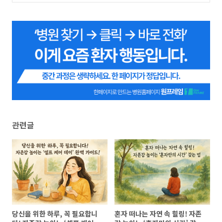
수업, 자존감 향상, 자존감 회복)
(0)
(0)
관련글
당신을 위한 하루, 꼭 필요합니
혼자 떠나는 자연 속 힐링! 자존