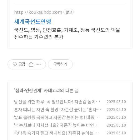
http://kouksundo.com
광고
세계국선도연맹
국선도, 명상, 단전호흡, 기체조, 정통 국선도의 맥을
전수하는 기수련의 본가
공감
구독하기
'
심리-인간관계
' 카테고리의 다른 글
당신을 위한 하루, 꼭 필요합니다! 자존감 높이는
2025.05.10
‘셀프 케어 데이’ 완벽 가이드! (자존감 높이는 방
혼자 떠나는 자연 속 힐링! 자존감 높이는 ‘혼자만
2025.05.10
법, 자존감 수업, 자존감 향상, 자존감 회복)
의 시간’ 갖는 법! (자존감 높이는 방법, 자존감 수
(0)
발표 울렁증 극복하고 자존감 높이는 법! 대중 앞
2025.05.10
업, 자존감 향상, 자존감 회복)
에서 작은 발표, 이렇게 시작하세요! (자존감 높
(0)
남 눈치보다 지치셨나요? 자존감 높이는 타인의
2025.05.10
이는 방법, 자존감 수업, 자존감 향상, 자존감 회
시선에서 자유로워지는 법 5단계! (자존감 높이
속마음 숨기지 말고 꺼내세요! 자존감 높이는 솔
2025.05.10
복)
는 방법, 자존감 수업, 자존감 향상, 자존감 회복)
(0)
직한 표현법 5단계! (자존감 높이는 방법, 자존감