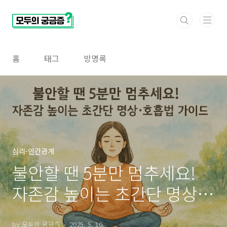
본문 바로가기
홈
태그
방명록
심리-인간관계
불안할 땐 5분만 멈추세요!
자존감 높이는 초간단 명상·
호흡법 가이드 (자존감 높이
by 모두의 궁금증
2025. 5. 10.