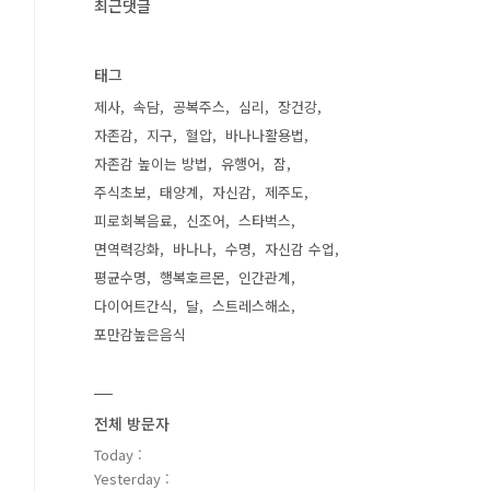
최근댓글
태그
제사
속담
공복주스
심리
장건강
자존감
지구
혈압
바나나활용법
자존감 높이는 방법
유행어
잠
주식초보
태양계
자신감
제주도
피로회복음료
신조어
스타벅스
면역력강화
바나나
수명
자신감 수업
평균수명
행복호르몬
인간관계
다이어트간식
달
스트레스해소
포만감높은음식
전체 방문자
Today :
Yesterday :