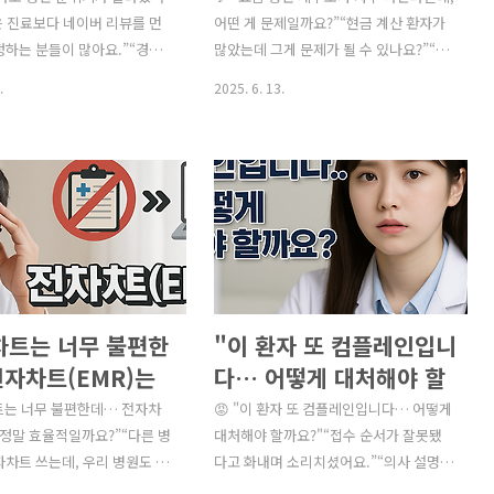
방법 ① 감염성 폐기물혈액 묻
분석 후 유지/중단 판단2. 소모품/의료소
)
은 진료보다 네이버 리뷰를 먼
조사의 주요 포인트)
어떤 게 문제일까요?”“현금 계산 환자가
사침, 체액, 조..
재주사기, 거즈, 장갑 ..
정하는 분들이 많아요.”“경쟁
많았는데 그게 문제가 될 수 있나요?”“의
에도 리뷰가 5~10개씩 올라
료기기 리스나 인건비 처리는 괜찮을까
.
2025. 6. 13.
리는 왜 없을까요?”“의료법 때
요?”“조사 대상이 되는 병원은 어떻게 선
 요청도 조심스러워요… 어디까
정되나요?” 요즘처럼 정부가 고소득 전문
건가요?” 의료기관에서 환자
직 세무조사를 강화하는 시기에는의료기
은 이제 ‘선택’이 아니라 ‘필
관도 주요 타깃 중 하나입니다.특히, 진료
그러나 의료법 때문에 함부로
수입이 크고 현금 결제 비중이 높은 병원,
 홍보성 후기를 유도하면 오
고가 의료장비를 보유한 병원,가족 명의
문제와 신뢰 하락으로 이어질
로 세금 분산하는 병원 등이 조사 대상이
 글에서는 의료광고법을 준수
되기 쉽습니다.오늘은 세무조사에서 병원
신뢰도와 유입률을 높이는 후기
이 가장 자주 지적받는 항목과, 사전 대비
차트는 너무 불편한
"이 환자 또 컴플레인입니
을 상세히 소개합니다. ✅ 왜
방법을 정리해드립니다. 🔍 의료기관 세
 중요한가? 항목 설명 🔍 검색
무조사 대상이 되는 주요 사유 선정 사유
전자차트(EMR)는
다… 어떻게 대처해야 할
노출네이버·구글은 리뷰가 많
설명 💰 수입 누락 의심현금 결제 환자가
효율적일까요?” (전
까요?" (불만 환자 대응
차트는 너무 불편한데… 전자차
😡 "이 환자 또 컴플레인입니다… 어떻게
원을 우선 노출함👥 신뢰 형성
많은데도 수입이 일정하거나 신고 수입이
EMR) 도입 시 장
는 정말 효율적일까요?”“다른 병
매뉴얼 – 민원 예방 및 대
대처해야 할까요?"“접수 순서가 잘못됐
의 실제 경험 = 신규..
업계 평균보다 낮을 때?..
자차트 쓰는데, 우리 병원도 바
다고 화내며 소리치셨어요.”“의사 설명이
교)
응법)
?”“도입 비용이 부담인데, 정
불친절했다고 민원 들어왔습니다.”“SNS