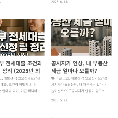
.
2025. 6. 13.
있을까요?”“보안 문제는 걱정
에 병원 후기를 올리겠다며 협박 비슷한
는 걸까요?” 이처럼
말도 하시더라고요…” 이처럼 환자 민원
ronic Medical Record) 도입
은 병원 운영의 골칫거리이자, 동시에 병
 병원은 점점 늘고 있습니다.
원 이미지와 신뢰도에 직접적인 영향을
 전 장단점을 제대로 비교하
주는 민감한 이슈입니다.특히 최근에는
 기대했던 효율성과 비용 대비
국민신문고, SNS, 네이버 리뷰 등을 통한
 못하는 경우도 많습니다.오
공개 민원이 증가하고 있어, 사전 예방과
 도입 시의 장단점을 핵심 위주
신속한 대응 매뉴얼이 필수입니다.✅ 민
석하고,도입을 결정하기 전 반
원 환자 응대가 중요한 이유 항목 설명 💢
부 전세대출 조건과
공시지가 인상, 내 부동산
해야 할 체크포인트까지 정리해
민원은 퍼진다불만 환자 1명이 주변 10명
✅ 전자차트(EMR)란?**전자차
이상에게 병원에 대한 부정적 인식을 전
 정리 (2025년 최
세금 얼마나 오를까?
**는 기존 종이차트를 대체하는
파한다는 연구도 있습니다.🔍 온라인 평
고민, 해보신 적 있으신가요?“신
🗣️ 이런 고민, 해보신 적 있으신가요?“공
 기록 시스템으로,환자의 병
판 영향네이버·카카오·맘카페 리뷰에
대출, 조건이 어떻게 되나
시지가가 올랐는데, 내 재산세는 얼마나
 ..
‘악성 리뷰’가 달리면 환자 유입률에..
는 얼마나 되며, 어떤 혜택이 있
늘어날까요?”“공시지가 인상이 양도소득
청 시 주의할 점은 무엇인가
세나 상속세에도 영향을 줄까요?”“세금
.
2025. 5. 23.
부 전세대출은 신혼부부의 주
부담을 줄일 수 있는 방법은 없을까
위한 정부 지원 대출입니다.
요?”공시지가는 정부가 매년 발표하는 부
는 소득 기준과 대출 한도가 상
동산의 공식적인 가격으로, 재산세, 종합