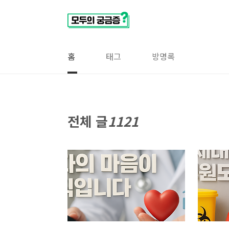
본문 바로가기
홈
태그
방명록
전체 글
1121