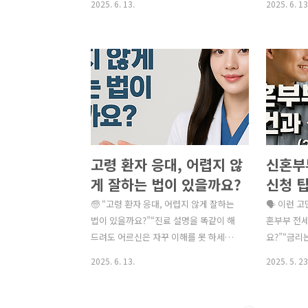
2025. 6. 13.
2025. 6. 13
증 등록이 안 돼 있었더라고요.”“알바 약
말 가치가 
사를 썼는데 이중 근무였다는 걸 뒤늦게
안 해도 되
알았어요…” 의료인 채용 과정에서 단순
EMR(Elect
히 이력서와 자격증 사본만 보고 채용하
을 고민하는
는 것은 매우 위험합니다.자칫하면 의료
하지만 도입
법 위반, 불법의료 행위 방조, 과태료 및
지 않으면,
형사처벌 대상이 될 수 있기 때문이죠.오
효과를 얻지
늘은 병원에서 의료인을 채용할 때 반드
늘은 EMR
시 확인해야 할 법적 조건과 실무 체크포
로 비교 분
고령 환자 응대, 어렵지 않
신혼부
인트를 상세히 안내해드립니다. ✅ 의료
드시 고려
인 채용 시 필수 확인 사항 총정리 항목확
드립니다. 
게 잘하는 법이 있을까요?
신청 팁
인 대상 법적 근거 확인 방법 1. 면허 유효
트(EMR)
(고령 환자 응대 시 주의사
신)
🧓 “고령 환자 응대, 어렵지 않게 잘하는
🗣️ 이런 
성의사, 치과의사, 한의사, 간호사, 약사
디지털 진료
항과 개선방안)
법이 있을까요?”“진료 설명을 똑같이 해
혼부부 전세
등의료법 제8조, 약사법 제5조보건복..
력, 진료기록,
드려도 어르신은 자꾸 이해를 못 하세
요?”“금리
요.”“처방약을 설명드려도 '잘 모르겠으
나요?”“신
2025. 6. 13.
2025. 5. 23
니 자녀에게 물어볼게요'라고 하시더라고
요?”신혼부
요.”“대기 시간이 길어지면 어르신들이
거 안정을 
더 불편함을 호소하시고 민원도 많아
2025년에