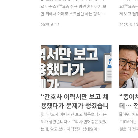
됨📊 예약 전환율에 직접 영향친절한 응
예시 처리 
기존 홈페이지보다 좋은
로 바꾸죠?”“요즘 신규 병원 홈페이지 보
의 비결
요!”“요즘
대 = 예약율 +20% 상승 효과🔄 환자 재
은 거즈, 주
면 위에서 아래로 스크롤만 하는 형식이
저 보고 결
이유)
방문..
많던데요?”“기존처럼 메뉴가 많은 구조
병원은 하루
2025. 6. 13.
2025. 6. 13
보다 한 페이지 구조가 더 좋은 이유가 있
오던데, 우
나요?”“환자 입장에서 뭐가 더 편리한 걸
문에 후기
까요?” 이런 질문, 병원 원장님들이 병원
지 가능한 
홈페이지 리뉴얼을 앞두고 가장 많이 묻
리뷰 마케팅
는 내용입니다.특히 개원 초기나 리브랜
수’입니다.
딩 시기에는 기존 다단 구조 홈페이지와
요청하거나,
한 페이지 구조(One Page Website) 중
히려 법적 
어떤 게 더 좋은지 고민이 많습니다.오늘
수 있죠.이
은 왜 ‘한 페이지 병원 홈페이지’가 더 효
하면서도 
“간호사 이력서만 보고 채
“종이
율적이고 효과적인 선택인지, 구체적인
마케팅 전략
이유와 함께 정리해드립니다. ✅ 한 페이
환자 리뷰가
용했다가 문제가 생겼습니
데… 
지 병원 홈페이지란?한 페이지 홈페이지
결과 상위 
다…” (의료인력 채용 시
정말 
🩺 “간호사 이력서만 보고 채용했다가 문
🖥 “종이
란,모든 정보를 하나의 긴 페이지에 담고
은 장소/병
꼭 확인해야 할 법적 조건)
제가 생겼습니다…”“의사 면허증은 있었
자차트(
트(EMR)
스크롤만으로 모든..
후기 = 환자
는데, 알고 보니 자격정지 상태였어
원은 다 전
단점 비
요.”“간호조무사를 채용했는데 실제 자격
꿔야 할까요