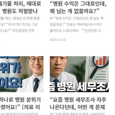
폐기물 처리, 제대로
“병원 수익은 그대로인데,
면 병원도 처벌받나
왜 남는 게 없을까요?”
(의료폐기물 처리 규
(병원 운영비용 절감 체크
기물 처리, 제대로 안 하면 병원
💸 “병원 수익은 그대로인데, 왜 남는 게
위반 시 벌금)
요?”“주사기랑 거즈는 그냥
리스트)
없을까요?”“진료는 계속하는데 수익이
되나요?”“지방흡입한 지방 같
줄어드는 느낌이에요…”“인건비랑 고정
활폐기물이 아니라 의료폐기물인
비용이 너무 커요. 줄일 수 있는 방법이 없
.
2025. 6. 13.
반하면 과태료만 나오는 줄 알
을까요?”“마케팅은 하고 있는데 효과가
사처벌까지 가능한가요?” 의료
없고, 계속 지출만 나가요.” 병원 운영에
염성과 독성 때문에 일반 생
서 가장 많이 듣는 고민 중 하나입니다.진
 전혀 다른 방식으로 분리·
료 수익보다 빠르게 증가하는 운영비는
·처리해야 합니다.환경부에서
결국 순수익을 줄이고, 장기적으로 병원
원, 의원급 의료기관의 의료폐
경영을 어렵게 만들 수 있습니다.그래서
실태를 점검하고 있으며,위반
오늘은 실제 병원에서 바로 활용 가능한
년 이하 징역 또는 3천만 원 이하
**“병원 운영비 절감을 위한 체크리스
벌을 받을 수 있습니다. ✅ 의
트”**를 항목별로 정리했습니다. ✅ 병원
 하나로 병원 분위기
“요즘 병원 세무조사 자주
류 – 무조건 감염성만 있는 게
운영비 절감 핵심 체크리스트 TOP 10 항
료폐기물은 환경부 고시에 따라
목 점검 포인트 절감 전략 1. 고정 마케팅
졌어요!” (의료 리
나온다던데, 어떤 게 문제
유형으로 분류됩니다. 구분 대표
비용매달 정액제 광고비, SNS 대행성과
) 관리 잘하는 병원
일까요?” (의료기관 세무
하나로 병원 분위기가 달라졌어
💬 “요즘 병원 세무조사 자주 나온다던데,