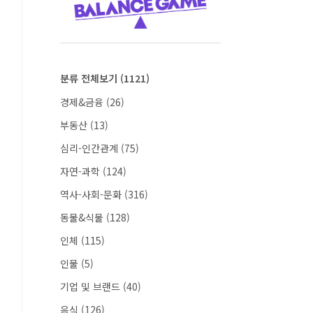
분류 전체보기
(1121)
경제&금융
(26)
부동산
(13)
심리-인간관계
(75)
자연-과학
(124)
역사-사회-문화
(316)
동물&식물
(128)
인체
(115)
인물
(5)
기업 및 브랜드
(40)
음식
(126)