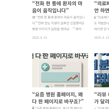
“전화 한 통에 환자의 마
“의료
음이 움직입니다”
안 하
요?” 
☎ “전화 한 통에 환자의 마음이 움직입니
🧪 “의료폐
다”“전화 받는 직원의 말투만 친절했어도
정 및 
도 처벌받나
병원 이미지가 달랐을 텐데요…”“예약하
버리면 안 
려고 전화했는데 너무 무뚝뚝해서 그냥
은 건 생
2025. 6. 15.
2025. 6. 13
다른 병원으로 바꿨어요.”“상담 내용이
가요?”“위
중구난방이어서 다시 설명해야 했어
았는데, 형
요…” 의외로 많은 환자들이 ‘첫 전화 응
폐기물은 감
대’만으로 병원을 판단합니다.예약 전 가
활폐기물과는
장 먼저 마주하는 병원의 첫인상이 바로
보관·운반
‘전화 상담’입니다.따라서 체계적인 전화
는 매년 병
상담 매뉴얼을 구축하고, 전 직원이 일관
기물 처리 
된 톤과 내용으로 대응하는 것이환자 만
시 최대 3
족도를 높이고, 예약률을 끌어올리는 중
벌금까지 처
“요즘 병원 홈페이지, 왜
“리뷰
요한 전략입니다.✅ 병원 전화 상담이 중
료폐기물 분
요한 이유 이유 설명 📞 첫 인상이 결정된
아니다!의
다 한 페이지로 바꾸죠?”
가 달라
다전화 응대는 곧 병원의 이미지로 연결
총 4가지 
(한 페이지 병원 홈페이지,
뷰(후기
🖥️ “요즘 병원 홈페이지, 왜 다 한 페이지
⭐ “리뷰 