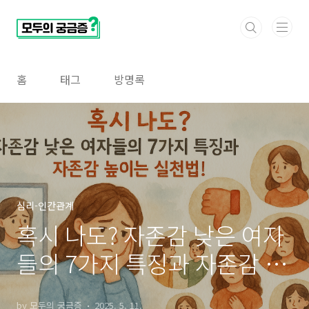
본문 바로가기
홈
태그
방명록
심리-인간관계
혹시 나도? 자존감 낮은 여자
들의 7가지 특징과 자존감 높
이는 실천법! (자존감 높이는
by 모두의 궁금증
2025. 5. 11.