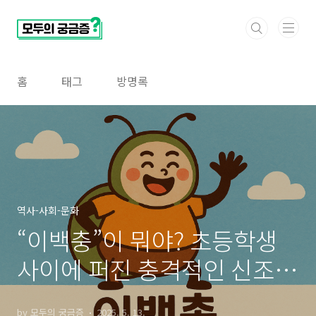
본문 바로가기
홈
태그
방명록
역사-사회-문화
“이백충”이 뭐야? 초등학생
사이에 퍼진 충격적인 신조어
의 의미는? (이백충 뜻, 이백
by 모두의 궁금증
2025. 5. 13.