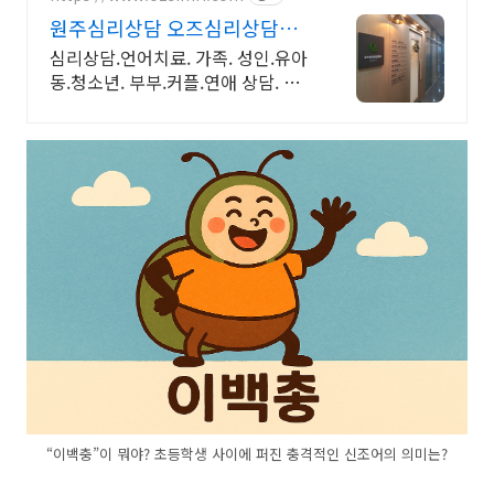
원주심리상담 오즈심리상담센
터 원주심리상담
심리상담.언어치료. 가족. 성인.유아
동.청소년. 부부.커플.연애 상담. 비
밀보장. 1:1맞춤상담 강원 원주시
“이백충”이 뭐야? 초등학생 사이에 퍼진 충격적인 신조어의 의미는?