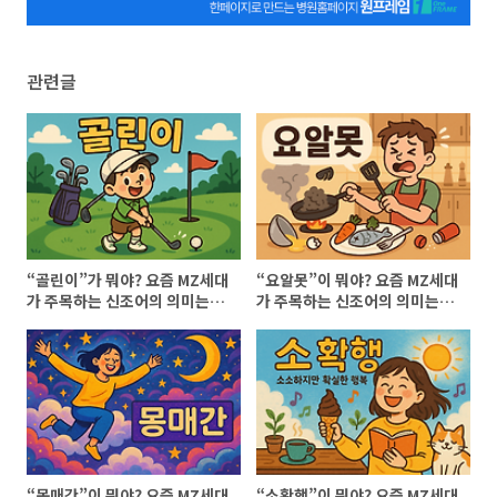
관련글
“골린이”가 뭐야? 요즘 MZ세대
“요알못”이 뭐야? 요즘 MZ세대
가 주목하는 신조어의 의미는?
가 주목하는 신조어의 의미는?
(골린이 뜻, 골린이란?)
(요알못 뜻, 요알못 이란?)
“몽매간”이 뭐야? 요즘 MZ세대
“소확행”이 뭐야? 요즘 MZ세대